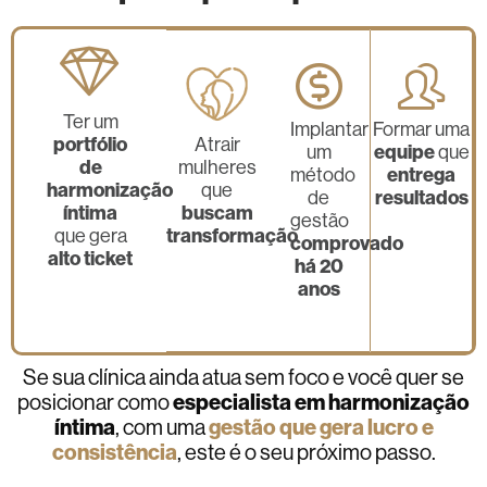
Ter um
Implantar
Formar uma
portfólio
Atrair
equipe
um
que
de
mulheres
entrega
método
harmonização
que
resultados
de
íntima
buscam
gestão
transformação
que gera
comprovado
alto ticket
há 20
anos
Se sua clínica ainda atua sem foco e você quer se
especialista em harmonização
posicionar como
íntima
gestão que gera lucro e
, com uma
consistência
, este é o seu próximo passo.