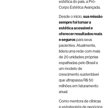
estética do país, a Pró-
Corpo Estética Avançada.
Desde o início,
sua missão
sempre foi tornar a
estética acessível e
oferecer resultados reais
e seguros
para seus
pacientes. Atualmente,
lidera uma rede com mais
de 20 unidades próprias
espalhadas pelo Brasil e
um modelo de
crescimento sustentável
que ultrapassa R$ 50
milhões em faturamento
anual.
Como mentora de clínicas
e estrategista de negócios,