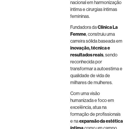
nacional em harmonização
íntima e cirurgias íntimas
femininas.
Fundadora da
Clínica La
Femme
, construiu uma
carreira sólida baseada em
inovação, técnica e
resultados reais
, sendo
reconhecida por
transformar a autoestima e
qualidade de vida de
milhares de mulheres.
Com uma visão
humanizada e foco em
excelência, atua na
formação de profissionais
e na
expansão da estética
íntima
como um campo